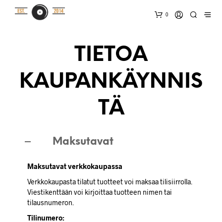
0
TIETOA
KAUPANKÄYNNIS
TÄ
Maksutavat
Maksutavat verkkokaupassa
Verkkokaupasta tilatut tuotteet voi maksaa tilisiirrolla.
Viestikenttään voi kirjoittaa tuotteen nimen tai
tilausnumeron.
Tilinumero: