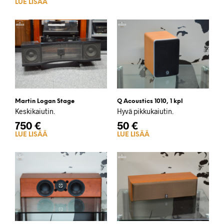
LUE LISÄÄ
Martin Logan Stage
Q Acoustics 1010, 1 kpl
Keskikaiutin.
Hyvä pikkukaiutin.
750
€
50
€
LUE LISÄÄ
LUE LISÄÄ