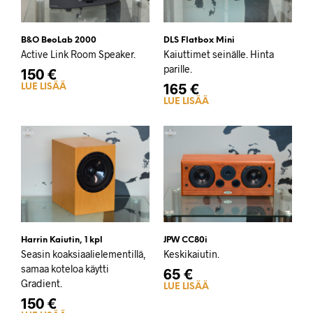
B&O BeoLab 2000
DLS Flatbox Mini
Active Link Room Speaker.
Kaiuttimet seinälle. Hinta
parille.
150
€
165
€
LUE LISÄÄ
LUE LISÄÄ
Harrin Kaiutin, 1 kpl
JPW CC80i
Seasin koaksiaalielementillä,
Keskikaiutin.
samaa koteloa käytti
65
€
Gradient.
LUE LISÄÄ
150
€