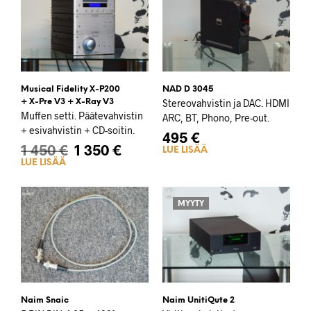
Musical Fidelity X-P200
NAD D 3045
+ X-Pre V3 + X-Ray V3
Stereovahvistin ja DAC. HDMI
Muffen setti. Päätevahvistin
ARC, BT, Phono, Pre-out.
+ esivahvistin + CD-soitin.
495
€
1 450
€
1 350
€
LUE LISÄÄ
LUE LISÄÄ
MYYTY
Naim Snaic
Naim UnitiQute 2