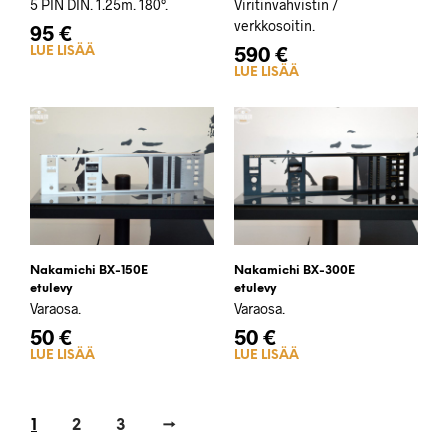
5 PIN DIN. 1.25m. 180°.
Viritinvahvistin /
verkkosoitin.
95
€
590
€
LUE LISÄÄ
LUE LISÄÄ
Nakamichi BX-150E
Nakamichi BX-300E
etulevy
etulevy
Varaosa.
Varaosa.
50
€
50
€
LUE LISÄÄ
LUE LISÄÄ
1
2
3
→