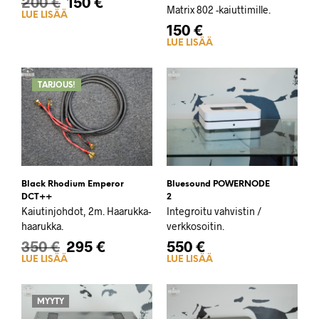
200
€
150
€
Matrix 802 -kaiuttimille.
LUE LISÄÄ
150
€
LUE LISÄÄ
TARJOUS!
Black Rhodium Emperor
Bluesound POWERNODE
DCT++
2
Kaiutinjohdot, 2m. Haarukka-
Integroitu vahvistin /
haarukka.
verkkosoitin.
350
€
295
€
550
€
LUE LISÄÄ
LUE LISÄÄ
MYYTY