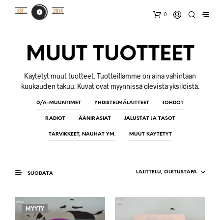
0
MUUT TUOTTEET
Käytetyt muut tuotteet. Tuotteillamme on aina vähintään
kuukauden takuu. Kuvat ovat myynnissä olevista yksilöistä.
D/A-MUUNTIMET
YHDISTELMÄLAITTEET
JOHDOT
RADIOT
ÄÄNIRASIAT
JALUSTAT JA TASOT
TARVIKKEET, NAUHAT YM.
MUUT KÄYTETYT
SUODATA
MYYTY