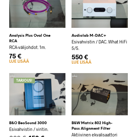
Analysis Plus Oval One
Audiolab M-DAC+
RCA
Esivahvistin / DAC. What HiFi
RCA-välijohdot. 1m.
5/5.
75
€
550
€
LUE LISÄÄ
LUE LISÄÄ
TARJOUS!
B&O BeoSound 3000
B&W Matrix 802 High-
Esivahvistin / viritin.
Pass Alignment Filter
Aktiivinen ekvalisaattori