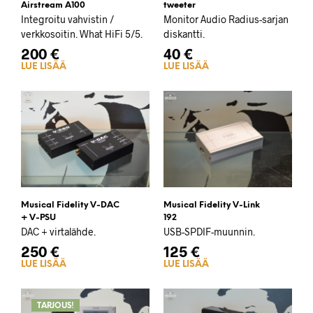
Airstream A100
tweeter
Integroitu vahvistin /
Monitor Audio Radius-sarjan
verkkosoitin. What HiFi 5/5.
diskantti.
200
€
40
€
LUE LISÄÄ
LUE LISÄÄ
Musical Fidelity V-DAC
Musical Fidelity V-Link
+ V-PSU
192
DAC + virtalähde.
USB-SPDIF-muunnin.
250
€
125
€
LUE LISÄÄ
LUE LISÄÄ
TARJOUS!