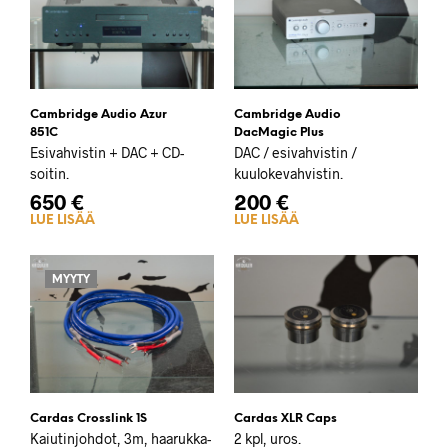
Cambridge Audio Azur
Cambridge Audio
851C
DacMagic Plus
Esivahvistin + DAC + CD-
DAC / esivahvistin /
soitin.
kuulokevahvistin.
650
€
200
€
LUE LISÄÄ
LUE LISÄÄ
MYYTY
Cardas Crosslink 1S
Cardas XLR Caps
Kaiutinjohdot, 3m, haarukka-
2 kpl, uros.