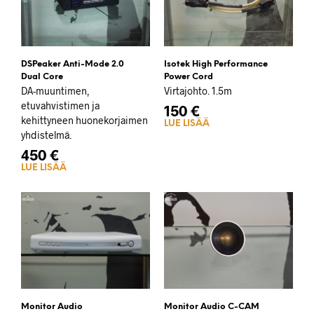
DSPeaker Anti-Mode 2.0
Isotek High Performance
Dual Core
Power Cord
DA-muuntimen,
Virtajohto. 1.5m
etuvahvistimen ja
150
€
kehittyneen huonekorjaimen
LUE LISÄÄ
yhdistelmä.
450
€
LUE LISÄÄ
Monitor Audio
Monitor Audio C-CAM