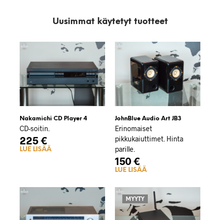
Uusimmat käytetyt tuotteet
Nakamichi CD Player 4
JohnBlue Audio Art JB3
CD-soitin.
Erinomaiset
225
€
pikkukaiuttimet. Hinta
parille.
LUE LISÄÄ
150
€
LUE LISÄÄ
MYYTY