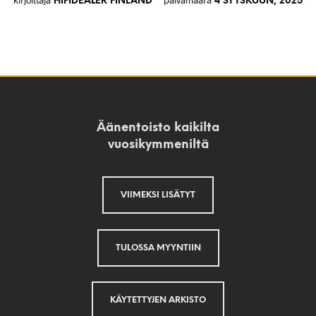
HIFIDEALER FINLAND
4 SYYSKUUN, 2025
Äänentoisto kaikilta
vuosikymmeniltä
VIIMEKSI LISÄTYT
TULOSSA MYYNTIIN
KÄYTETTYJEN ARKISTO