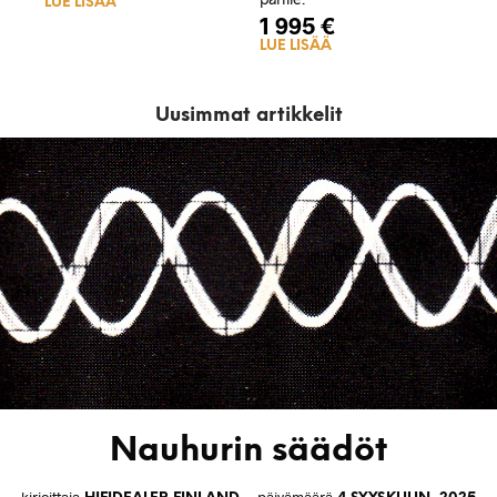
LUE LISÄÄ
1 995
€
LUE LISÄÄ
Uusimmat artikkelit
Nauhurin säädöt
kirjoittaja
päivämäärä