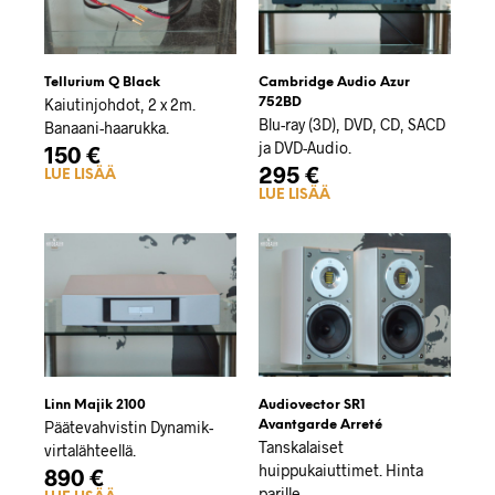
Tellurium Q Black
Cambridge Audio Azur
Kaiutinjohdot, 2 x 2m.
752BD
Blu-ray (3D), DVD, CD, SACD
Banaani-haarukka.
ja DVD-Audio.
150
€
295
€
LUE LISÄÄ
LUE LISÄÄ
Linn Majik 2100
Audiovector SR1
Päätevahvistin Dynamik-
Avantgarde Arreté
Tanskalaiset
virtalähteellä.
huippukaiuttimet. Hinta
890
€
parille.