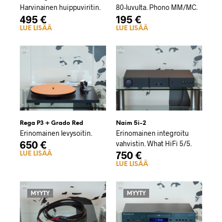
Harvinainen huippuviritin.
80-luvulta. Phono MM/MC.
495
€
195
€
LUE LISÄÄ
LUE LISÄÄ
Rega P3 + Grado Red
Naim 5i-2
Erinomainen levysoitin.
Erinomainen integroitu
650
€
vahvistin. What HiFi 5/5.
750
€
LUE LISÄÄ
LUE LISÄÄ
MYYTY
MYYTY