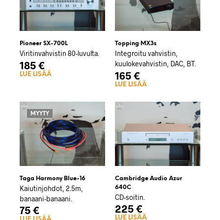
Pioneer SX-700L
Topping MX3s
Viritinvahvistin 80-luvulta.
Integroitu vahvistin,
185
€
kuulokevahvistin, DAC, BT.
165
€
LUE LISÄÄ
LUE LISÄÄ
MYYTY
Taga Harmony Blue-16
Cambridge Audio Azur
Kaiutinjohdot, 2.5m,
640C
CD-soitin.
banaani-banaani.
225
€
75
€
LUE LISÄÄ
LUE LISÄÄ