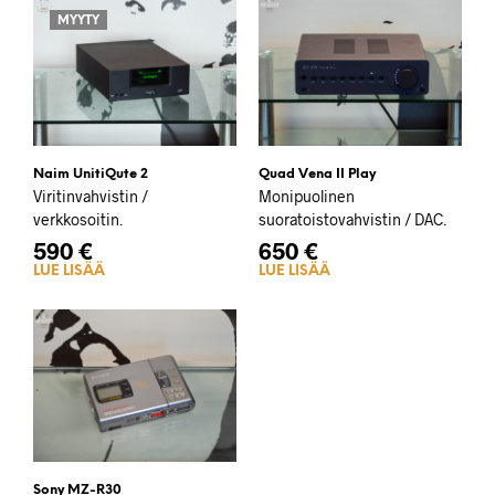
MYYTY
Naim UnitiQute 2
Quad Vena II Play
Viritinvahvistin /
Monipuolinen
verkkosoitin.
suoratoistovahvistin / DAC.
590
€
650
€
LUE LISÄÄ
LUE LISÄÄ
Sony MZ-R30