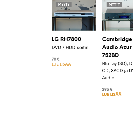
MYYTY
MYYTY
LG RH7800
Cambridge
DVD / HDD-soitin.
Audio Azur
752BD
70
€
Blu-ray (3D), 
LUE LISÄÄ
CD, SACD ja D
Audio.
295
€
LUE LISÄÄ