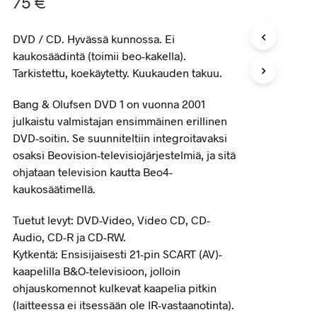
75
€
DVD / CD. Hyvässä kunnossa. Ei
kaukosäädintä (toimii beo-kakella).
Tarkistettu, koekäytetty. Kuukauden takuu.
Bang & Olufsen DVD 1 on vuonna 2001
julkaistu valmistajan ensimmäinen erillinen
DVD-soitin. Se suunniteltiin integroitavaksi
osaksi Beovision-televisiojärjestelmiä, ja sitä
ohjataan television kautta Beo4-
kaukosäätimellä.
Tuetut levyt: DVD-Video, Video CD, CD-
Audio, CD-R ja CD-RW.
Kytkentä: Ensisijaisesti 21-pin SCART (AV)-
kaapelilla B&O-televisioon, jolloin
ohjauskomennot kulkevat kaapelia pitkin
(laitteessa ei itsessään ole IR-vastaanotinta).