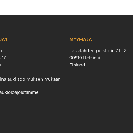
JAT
MYYMÄLÄ
u
Laivalahden puistotie 7 lt. 2
– 17
00810 Helsinki
u
Finland
oina auki sopimuksen mukaan.
aukioloajoistamme.