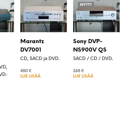
MYYTY
Marantz
Sony DVP-
DV7001
NS900V QS
CD, SACD ja DVD.
SACD / CD / DVD.
DVD,
450
€
265
€
VD-
LUE LISÄÄ
LUE LISÄÄ