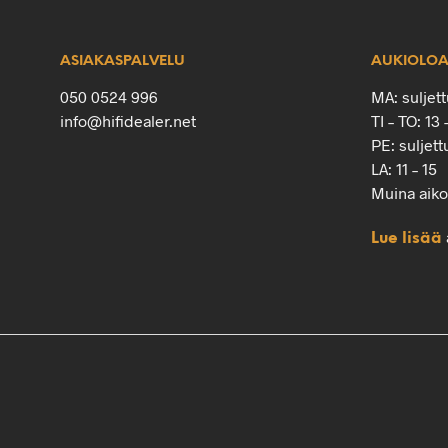
ASIAKASPALVELU
AUKIOLOA
050 0524 996
MA: suljett
info@hifidealer.net
TI – TO: 13 
PE: suljett
LA: 11 – 15
Muina aik
Lue lisää