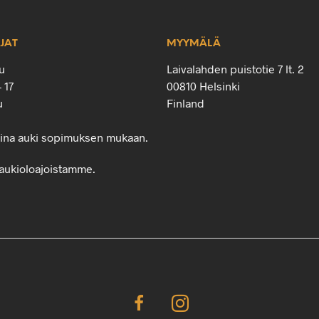
JAT
MYYMÄLÄ
u
Laivalahden puistotie 7 lt. 2
– 17
00810 Helsinki
u
Finland
oina auki sopimuksen mukaan.
aukioloajoistamme.