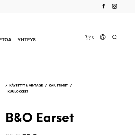
0
IETOA
YHTEYS
/
KÄYTETYT & VINTAGE
/
KAIUTTIMET
/
KUULOKKEET
B&O Earset