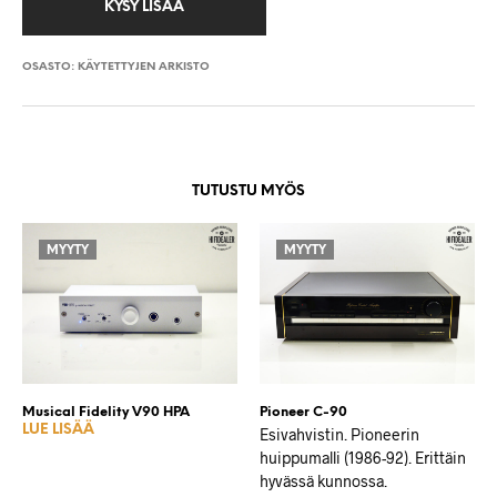
OSASTO:
KÄYTETTYJEN ARKISTO
TUTUSTU MYÖS
MYYTY
MYYTY
Musical Fidelity V90 HPA
Pioneer C-90
LUE LISÄÄ
Esivahvistin. Pioneerin
huippumalli (1986-92). Erittäin
hyvässä kunnossa.