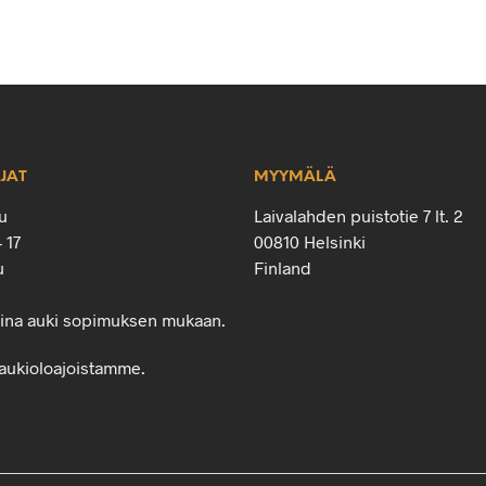
JAT
MYYMÄLÄ
u
Laivalahden puistotie 7 lt. 2
– 17
00810 Helsinki
u
Finland
oina auki sopimuksen mukaan.
aukioloajoistamme.