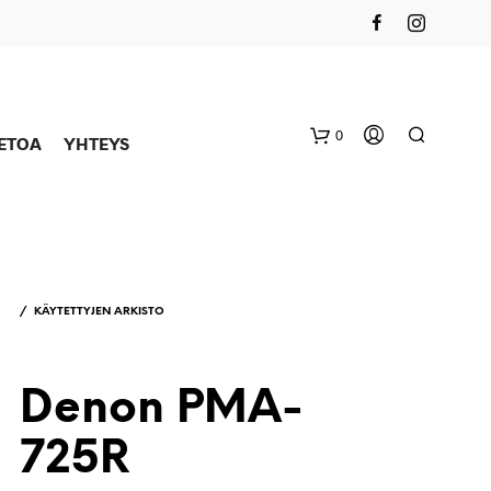
0
IETOA
YHTEYS
/
KÄYTETTYJEN ARKISTO
Denon PMA-
725R