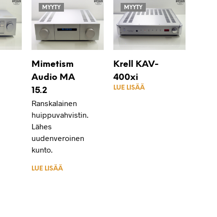
MYYTY
MYYTY
Mimetism
Krell KAV-
Audio MA
400xi
LUE LISÄÄ
15.2
Ranskalainen
huippuvahvistin.
Lähes
uudenveroinen
kunto.
LUE LISÄÄ