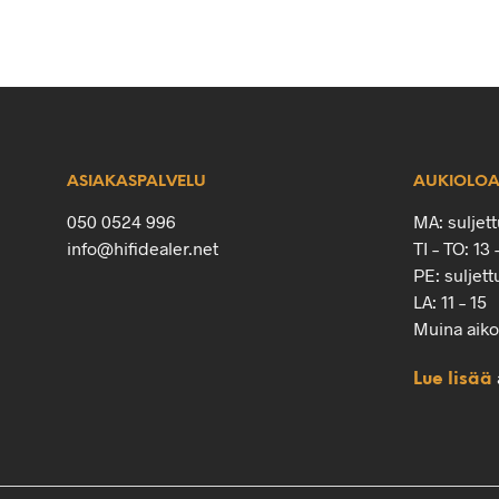
ASIAKASPALVELU
AUKIOLOA
050 0524 996
MA: suljett
info@hifidealer.net
TI – TO: 13 
PE: suljett
LA: 11 – 15
Muina aik
Lue lisää