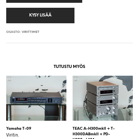
OSASTO:
VIRITTIMET
TUTUSTU MYÖS
Yamaha T-09
TEAC A-H300mkII + T-
Viritin.
H300DABmkII + PD-