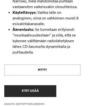
Narrow), mikä mahdollistaa puhtaan
vastaanoton vaikeissakin olosuhteissa.
Käytettävyys:
Vaikka laite on
analoginen, siinä on sähköinen muisti 8
esivalintakanavalle.
Äänenlaatu:
Se tunnetaan erityisesti
”musikaalisuudestaan” ja siitä, että se
kykenee välittämään radiolähetyksen
lähes CD-tasoisella dynamiikalla ja
puhtaudella.
MYYTY
OSASTO:
KÄYTETTYJEN ARKISTO