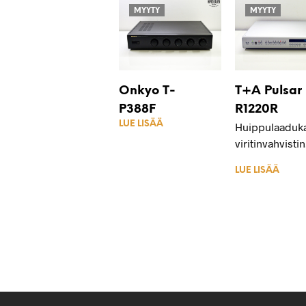
MYYTY
MYYTY
Onkyo T-
T+A Pulsar
P388F
R1220R
LUE LISÄÄ
Huippulaaduk
viritinvahvistin
LUE LISÄÄ