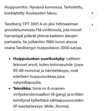
Huippuviritin. Hyvässä kunnossa. Tarkistettu,
koekäytetty. Kuukauden takuu.
Tandberg TPT 3001 A on yksi hifimaailman
arvostetuimmista FM-virittimistä, jota monet
harrastajat pitävät yhtenä kaikkien aikojen
parhaista. Se julkaistiin 1980-luvun alussa
osana Tandbergin huipputason 3000-sarjaa.
Huippuluokan suorituskyky:
Laitteen
tekniset arvot, kuten kohinasuhde (jopa
95 dB monona) ja häiriöetäisyys, ovat
edelleen huippuluokkaa jopa
nykymittapuulla.
Tekniikka:
Siinä on 8-osainen
virityskondensaattori (8-gang) ja erittäin
kehittynyt kytkettävä välitaajuussuodatin
(IF-kaistanleveys: Wide, Normal,