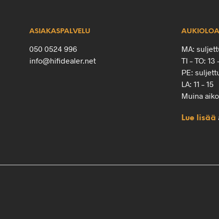
ASIAKASPALVELU
AUKIOLOA
050 0524 996
MA: suljett
info@hifidealer.net
TI – TO: 13 
PE: suljett
LA: 11 – 15
Muina aik
Lue lisää