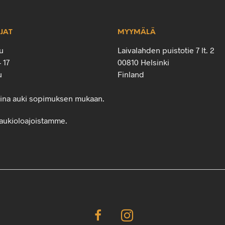
JAT
MYYMÄLÄ
u
Laivalahden puistotie 7 lt. 2
– 17
00810 Helsinki
u
Finland
oina auki sopimuksen mukaan.
aukioloajoistamme.