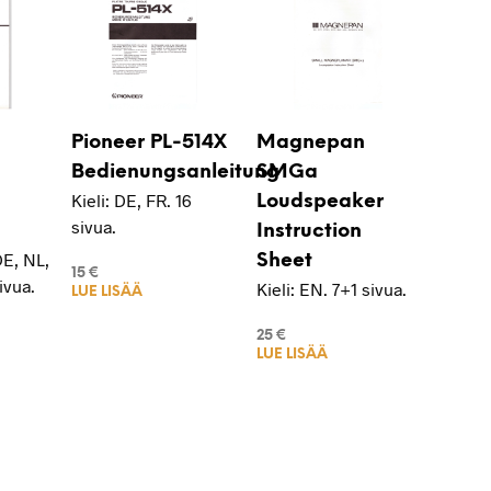
Pioneer PL-514X
Magnepan
Bedienungsanleitung
SMGa
Kieli: DE, FR. 16
Loudspeaker
sivua.
Instruction
DE, NL,
Sheet
15
€
ivua.
Kieli: EN. 7+1 sivua.
LUE LISÄÄ
25
€
LUE LISÄÄ