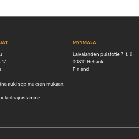
JAT
MYYMÄLÄ
u
Laivalahden puistotie 7 lt. 2
– 17
00810 Helsinki
u
Finland
oina auki sopimuksen mukaan.
aukioloajoistamme.