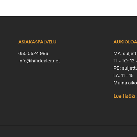
ASIAKASPALVELU
AUKIOLOA
050 0524 996
MA: suljett
info@hifidealer.net
TI – TO: 13 
PE: suljett
LA: 11 – 15
Muina aik
Lue lisää