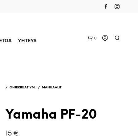
0
IETOA
YHTEYS
/
OHJEKIRJAT YM.
/
MANUAALIT
Yamaha PF-20
15
€