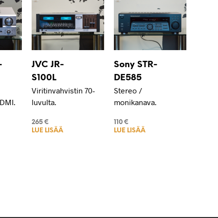
-
JVC JR-
Sony STR-
S100L
DE585
Viritinvahvistin 70-
Stereo /
DMI.
luvulta.
monikanava.
265
€
110
€
LUE LISÄÄ
LUE LISÄÄ