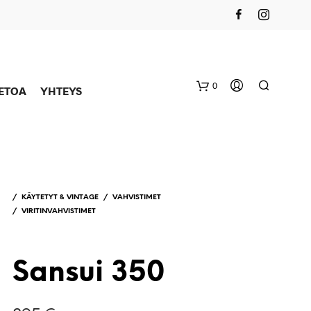
0
IETOA
YHTEYS
/
KÄYTETYT & VINTAGE
/
VAHVISTIMET
/
VIRITINVAHVISTIMET
Sansui 350