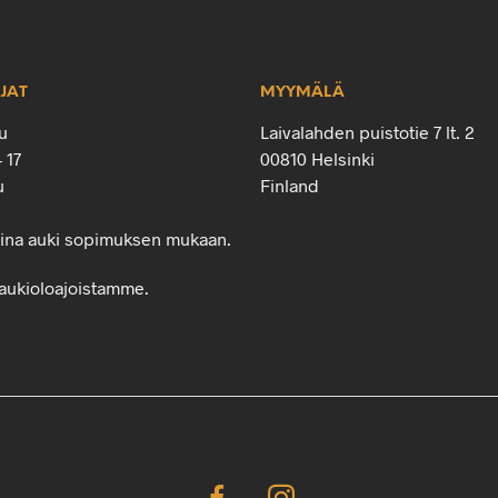
JAT
MYYMÄLÄ
u
Laivalahden puistotie 7 lt. 2
– 17
00810 Helsinki
u
Finland
oina auki sopimuksen mukaan.
aukioloajoistamme.