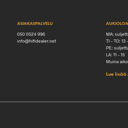
ASIAKASPALVELU
AUKIOLOA
050 0524 996
MA: suljett
info@hifidealer.net
TI – TO: 13 
PE: suljett
LA: 11 – 15
Muina aik
Lue lisää