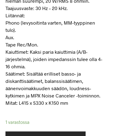
hieman suurempi, 20 W/RMS 8 ohmiin.
Taajuusvaste: 30 Hz – 20 kHz.
Liitännät:
Phono (levysoitinta varten, MM-tyyppinen
tulo).
Aux.
Tape Rec/Mon.
Kaiuttimet: Kaksi paria kaiuttimia (A/B-
järjestelmä), joiden impedanssin tulee olla 4-
16 ohmia.
Säätimet: Sisältää erilliset basso- ja
diskanttisäätimet, balanssisäätimen,
äänenvoimakkuuden säädön, loudness-
kytkimen ja MPX Noise Canceler -toiminnon.
Mitat: L415 x S330 x K150 mm
1 varastossa