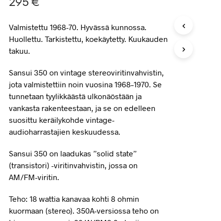
295
€
Valmistettu 1968-70. Hyvässä kunnossa.
Huollettu. Tarkistettu, koekäytetty. Kuukauden
takuu.
Sansui 350 on vintage stereoviritinvahvistin,
jota valmistettiin noin vuosina 1968–1970. Se
tunnetaan tyylikkäästä ulkonäöstään ja
vankasta rakenteestaan, ja se on edelleen
suosittu keräilykohde vintage-
audioharrastajien keskuudessa.
Sansui 350 on laadukas ”solid state”
(transistori) -viritinvahvistin, jossa on
AM/FM-viritin.
Teho: 18 wattia kanavaa kohti 8 ohmin
kuormaan (stereo). 350A-versiossa teho on